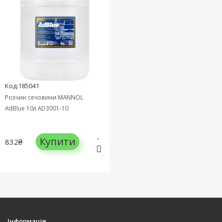
Код:185041
Розчин сечовини MANNOL
AdBlue 10л AD3001-10
Купити
832₴
Інформація