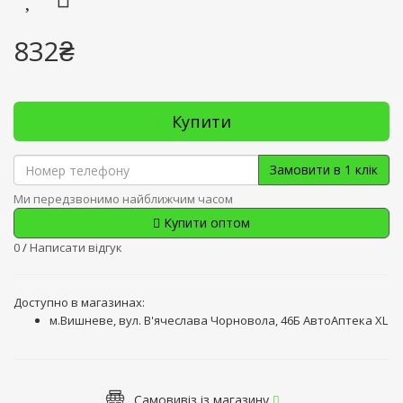
832₴
Купити
Замовити в 1 клік
Ми передзвонимо найближчим часом
Купити оптом
0
/
Написати відгук
Доступно в магазинах:
м.Вишневе, вул. В'ячеслава Чорновола, 46Б АвтоАптека XL
Самовивіз із магазину