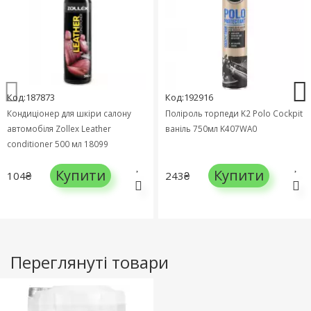
Код:187873
Код:192916
Кондиціонер для шкіри салону
Поліроль торпеди K2 Polo Cockpit
автомобіля Zollex Leather
ваніль 750мл K407WA0
conditioner 500 мл 18099
Купити
Купити
104₴
243₴
Переглянуті товари