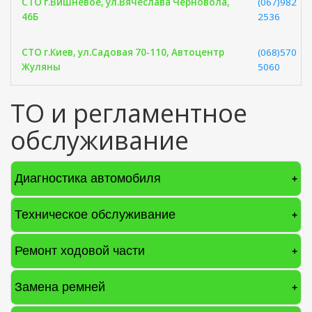
СТО г.Вишнёвое, ул.Вячеслава Черновола,
(067)982
46Б
2536
СТО г.Киев, ул.Садовая 70-110, Автоцентр
(068)570
Жуляны
5060
ТО и регламентное
обслуживание
Диагностика автомобиля
+
Техническое обслуживание
+
Ремонт ходовой части
+
Замена ремней
+