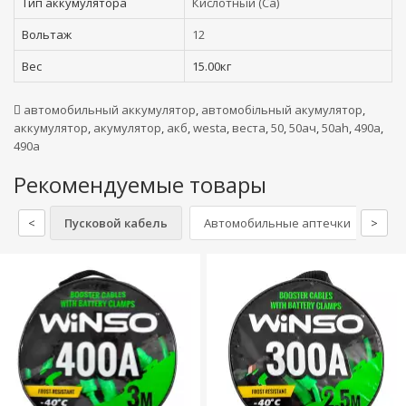
Тип аккумулятора
Кислотный (Ca)
Вольтаж
12
Вес
15.00кг
автомобильный аккумулятор
,
автомобільный акумулятор
,
аккумулятор
,
акумулятор
,
акб
,
westa
,
веста
,
50
,
50ач
,
50ah
,
490а
,
490a
Рекомендуемые товары
<
Пусковой кабель
Автомобильные аптечки
>
Пе