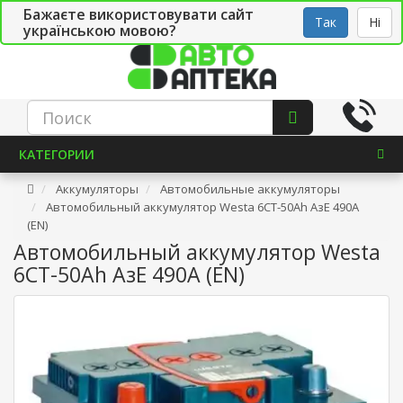
Бажаєте використовувати сайт
Рус
Укр
СТО
Так
Ні
українською мовою?
КАТЕГОРИИ
Аккумуляторы
Автомобильные аккумуляторы
Автомобильный аккумулятор Westa 6СТ-50Ah АзE 490A
(EN)
Автомобильный аккумулятор Westa
6СТ-50Ah АзE 490A (EN)