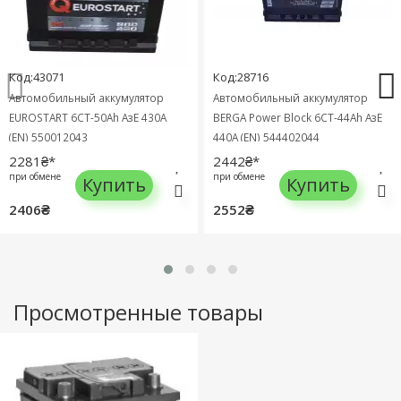
Код:43071
Код:28716
Автомобильный аккумулятор
Автомобильный аккумулятор
EUROSTART 6СТ-50Ah АзЕ 430A
BERGA Power Block 6СТ-44Ah АзЕ
(EN) 550012043
440A (EN) 544402044
2281₴*
2442₴*
при обмене
при обмене
Купить
Купить
2406₴
2552₴
Просмотренные товары