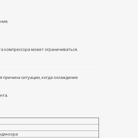
ния.
а компрессора может ограничиваться.
я причина ситуации, когда охлаждение
нта.
нденсора