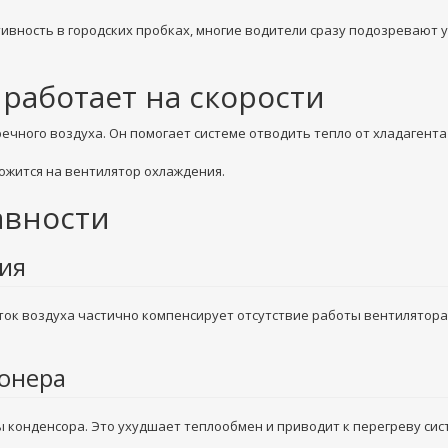
тивность в городских пробках, многие водители сразу подозревают 
работает на скорости
ечного воздуха. Он помогает системе отводить тепло от хладагент
ложится на вентилятор охлаждения.
авности
ния
ток воздуха частично компенсирует отсутствие работы вентилятор
ионера
ы конденсора. Это ухудшает теплообмен и приводит к перегреву сис