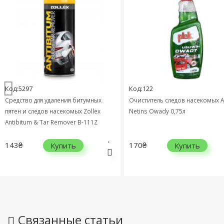
97
Код:122
о для удаления битумных
Очиститель следов насекомых Atas
 следов насекомых Zollex
Netins Owady 0,75л
um & Tar Remover B-111Z
170₴
Купить
Купить
Связанные статьи