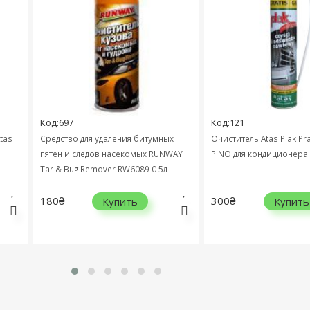
Код:697
Код:121
Средство для удаления битумных
Очиститель Atas Plak Pract Nawie
пятен и следов насекомых RUNWAY
PINO для кондиционера 354038 0,
Tar & Bug Remover RW6089 0,5л
180₴
300₴
Купить
Купить