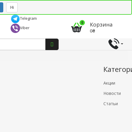
Рус
Укр
Ні
Telegram
0
Корзина
Viber
0₴
Категор
Акции
Новости
Статьи