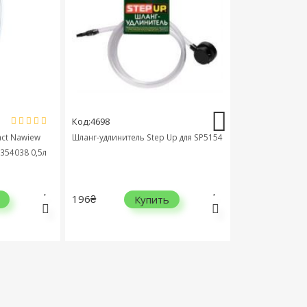
Код:4698
Код:28480
w
Шланг-удлинитель Step Up для SP5154
Очиститель радиатора Bli
5л
250мл
196₴
79₴
Купить
Купить