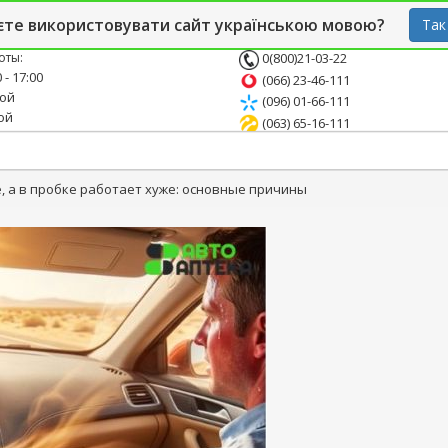
й блог
Опт
СТО
єте використовувати сайт українською мовою?
Так
оты:
0(800)21-03-22
 - 17:00
(066) 23-46-111
ной
(096) 01-66-111
ой
(063) 65-16-111
, а в пробке работает хуже: основные причины