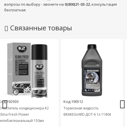
вопросы по выбору - звоните на
0(800)21-03-22
, консультация
бесплатная.
Связанные товары
30
Код:190512
Код:19
ль кондиционера K2
Тормозная жидкость
Антифри
sh Flower
BRAKEGUARD ДОТ-4 1л 11804
G12+ кр
териальный 150мл
735011