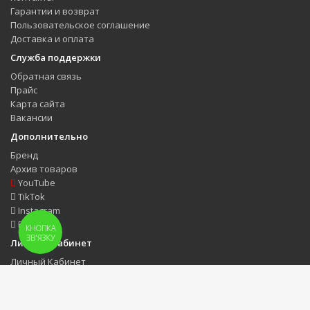
Гарантии и возврат
Пользовательское соглашение
Доставка и оплата
Служба поддержки
Обратная связь
Прайс
Карта сайта
Вакансии
Дополнительно
Бренд
Архив товаров
YouTube
TikTok
Instagram
Facebook
КНОПКА
ЗВ'ЯЗКУ
Личный Кабинет
Личный Кабинет
История заказов
Закладки
Для оптовых клиентов