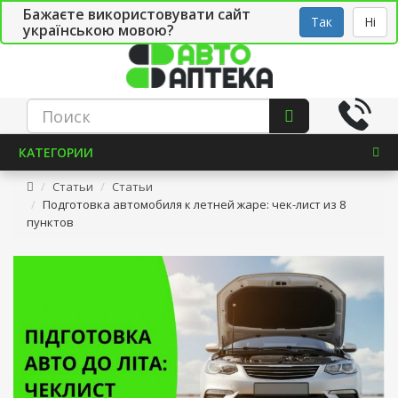
Бажаєте використовувати сайт
Рус
Укр
СТО
Так
Ні
українською мовою?
КАТЕГОРИИ
Статьи
Статьи
Подготовка автомобиля к летней жаре: чек-лист из 8
пунктов