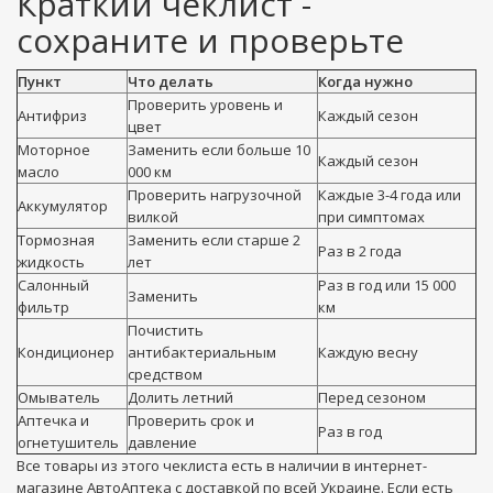
Краткий чеклист -
сохраните и проверьте
Пункт
Что делать
Когда нужно
Проверить уровень и
Антифриз
Каждый сезон
цвет
Моторное
Заменить если больше 10
Каждый сезон
масло
000 км
Проверить нагрузочной
Каждые 3-4 года или
Аккумулятор
вилкой
при симптомах
Тормозная
Заменить если старше 2
Раз в 2 года
жидкость
лет
Салонный
Раз в год или 15 000
Заменить
фильтр
км
Почистить
Кондиционер
антибактериальным
Каждую весну
средством
Омыватель
Долить летний
Перед сезоном
Аптечка и
Проверить срок и
Раз в год
огнетушитель
давление
Все товары из этого чеклиста есть в наличии в интернет-
магазине АвтоАптека с доставкой по всей Украине. Если есть