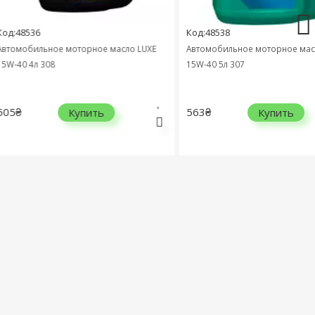
8536
Код:48538
обильное моторное масло LUXE
Автомобильное моторное масло LU
 4л 308
15W-40 5л 307
563₴
Купить
Купить