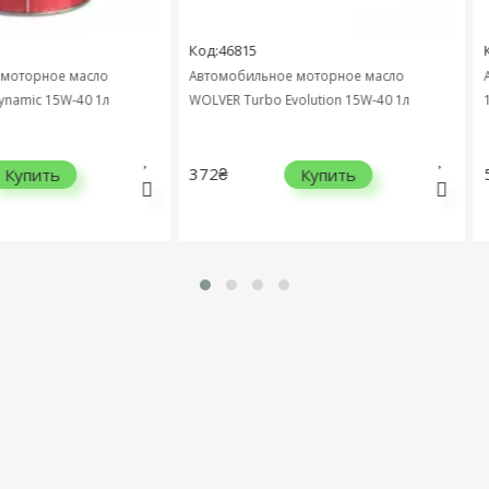
Код:46815
Код:4
рное масло
Автомобильное моторное масло
Автом
 15W-40 1л
WOLVER Turbo Evolution 15W-40 1л
15W-40
372₴
505₴
ить
Купить