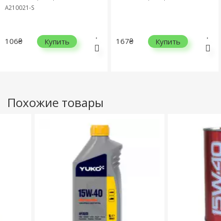
A210021-S
106₴
167₴
Купить
Купить
Похожие товары