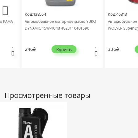
Код:138554
Код:46813
A
Автомобильное моторное масло YUKO
Автомобильное мото
DYNAMIC 15W-40 1л 4823110401590
WOLVER Super Dynamic
246₴
336₴
Купить
Куп
Просмотренные товары