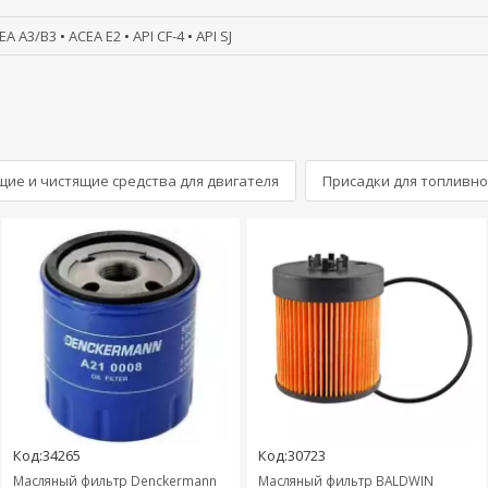
EA A3/B3
•
ACEA E2
•
API CF-4
•
API SJ
ие и чистящие средства для двигателя
Присадки для топливно
Код:34265
Код:30723
Масляный фильтр Denckermann
Масляный фильтр BALDWIN