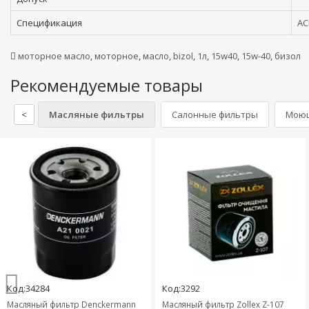
Спецификация
AC
моторное масло
,
моторное
,
масло
,
bizol
,
1л
,
15w40
,
15w-40
,
бизол
Рекомендуемые товары
<
Масляные фильтры
Салонные фильтры
Моющ
Код:34284
Код:3292
Масляный фильтр Denckermann
Масляный фильтр Zollex Z-107