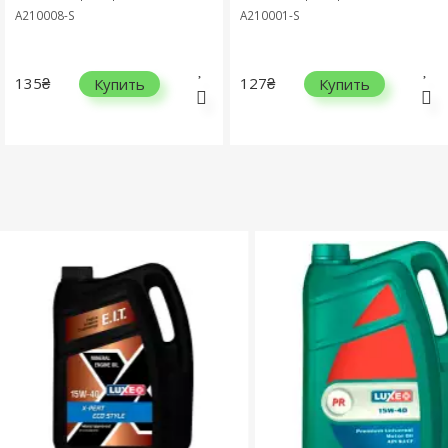
A210008-S
A210001-S
135₴
127₴
Купить
Купить