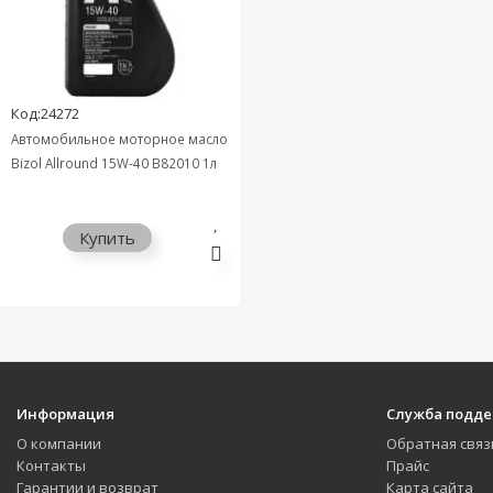
Код:24272
Автомобильное моторное масло
Bizol Allround 15W-40 B82010 1л
Купить
Информация
Служба подд
О компании
Обратная связ
Контакты
Прайс
Гарантии и возврат
Карта сайта