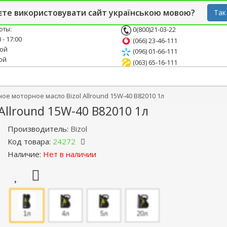
й блог
Опт
СТО
єте використовувати сайт українською мовою?
Так
оты:
0(800)21-03-22
 - 17:00
(066) 23-46-111
ной
(096) 01-66-111
ой
(063) 65-16-111
е моторное масло Bizol Allround 15W-40 B82010 1л
Allround 15W-40 B82010 1л
Производитель:
Bizol
Код товара:
24272
Наличие:
Нет в наличии
1л
4л
5л
20л