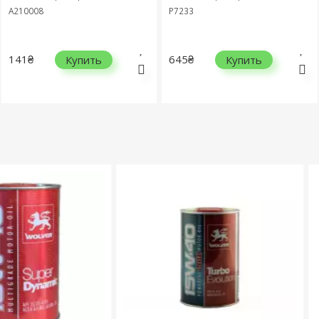
A210008
P7233
141₴
645₴
Купить
Купить