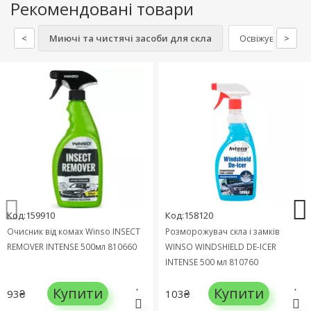
Рекомендовані товари
<
Миючі та чистячі засоби для скла
Освіжувачі пові
>
Код:159910
Код:158120
Очисник від комах Winso INSECT
Розморожувач скла і замків
REMOVER INTENSE 500мл 810660
WINSO WINDSHIELD DE-ICER
INTENSE 500 мл 810760
Купити
Купити
93₴
103₴