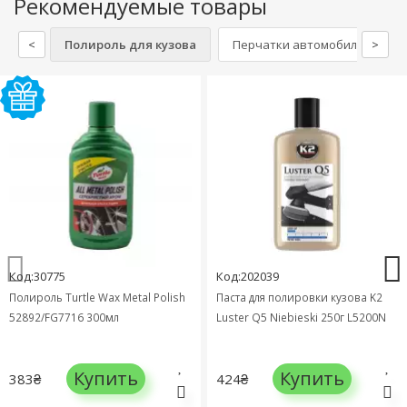
Рекомендуемые товары
<
Полироль для кузова
Перчатки автомобильные
>
Код:30775
Код:202039
Полироль Turtle Wax Metal Polish
Паста для полировки кузова K2
52892/FG7716 300мл
Luster Q5 Niebieski 250г L5200N
Купить
Купить
383₴
424₴