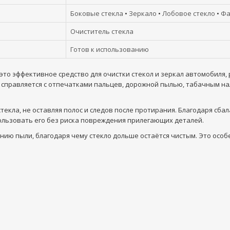
Боковые стекла
•
Зеркало
•
Лобовое стекло
•
Ф
Очиститель стекла
Готов к использованию
 это эффективное средство для очистки стекол и зеркал автомобиля
о справляется с отпечатками пальцев, дорожной пылью, табачным н
текла, не оставляя полос и следов после протирания. Благодаря сб
ользовать его без риска повреждения прилегающих деталей.
ию пыли, благодаря чему стекло дольше остаётся чистым. Это особе