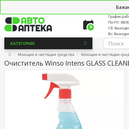
Личный кабинет
Закладки (0)
Корзина
Новостно
Бажа
График раб
Пн-Пт: 08:00
Сб: Выход
Вс: Выходн
КАТЕГОРИИ
Моющие и чистящие средства
Моющие и чистящие средс
Очиститель Winso Intens GLASS CLEAN