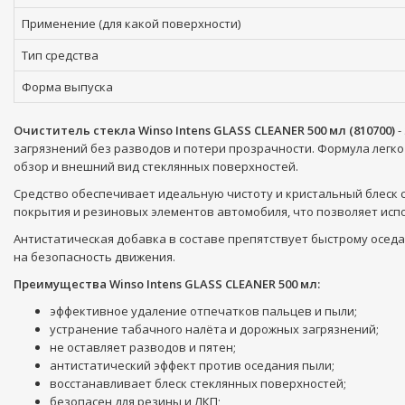
Применение (для какой поверхности)
Тип средства
Форма выпуска
Очиститель стекла Winso Intens GLASS CLEANER 500 мл (810700)
-
загрязнений без разводов и потери прозрачности. Формула легк
обзор и внешний вид стеклянных поверхностей.
Средство обеспечивает идеальную чистоту и кристальный блеск с
покрытия и резиновых элементов автомобиля, что позволяет исп
Антистатическая добавка в составе препятствует быстрому оседан
на безопасность движения.
Преимущества Winso Intens GLASS CLEANER 500 мл:
эффективное удаление отпечатков пальцев и пыли;
устранение табачного налёта и дорожных загрязнений;
не оставляет разводов и пятен;
антистатический эффект против оседания пыли;
восстанавливает блеск стеклянных поверхностей;
безопасен для резины и ЛКП;