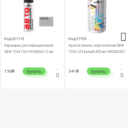
Код:221113
Код:57729
Карандаш реставрационный
Краска (эмаль) аэрозольная NEW
NEW TON C5G HYUNDAI 12 мл
TON 233 Белый 400 мл 000000367
156₴
341₴
Купить
Купить