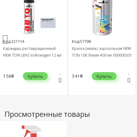
Код:221114
Код:57708
Карандаш реставрационный
Краска (эмаль) аэрозольная NEW
NEW TON LB9Z Volkswagen 12 мл
TON 108 Лилия 400 мл 000000301
156₴
341₴
Купить
Купить
Просмотренные товары