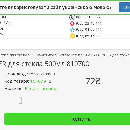
й блог
Опт
СТО
єте використовувати сайт українською мовою?
Так
оты:
0(800)21-03-22
 - 17:00
(066) 23-46-111
ной
(096) 01-66-111
ой
(063) 65-16-111
тва для стёкол
Очиститель Winso Intens GLASS CLEANER для стекл
ER для стекла 500мл 810700
Производитель:
WINSO
72₴
Код товара:
151079
Наличие:
Есть в наличии
Купить