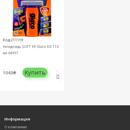
Код:211119
Антидождь SOFT 99 Glaco DX 110
мл 04957
Купить
1043₴
Информация
О компании