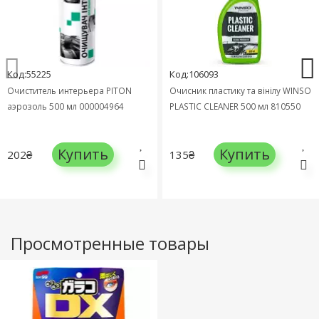
Код:55225
Код:106093
Очиститель интерьера PITON
Очисник пластику та вінілу WINSO
аэрозоль 500 мл 000004964
PLASTIC CLEANER 500 мл 810550
Купить
Купить
202₴
135₴
Просмотренные товары