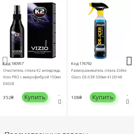
Код:180957
Код:176792
Очиститель стекла К2 антидождь
Размораживатель стекла Zollex
Vizio PRO с микрофиброй 150мл
Glass DE-ICER 500мл 4126148
D4028
Купить
Купить
352₴
108₴