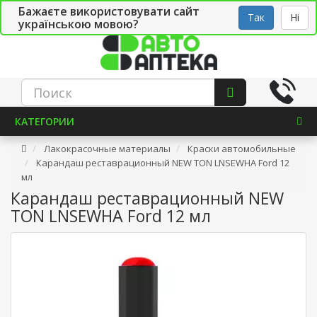
Бажаєте використовувати сайт
Рус
Укр
СТО
Так
Ні
українською мовою?
КАТЕГОРИИ
Лакокрасочные материалы
Краски автомобильные
Карандаш реставрационный NEW TON LNSEWHA Ford 12
мл
Карандаш реставрационный NEW
TON LNSEWHA Ford 12 мл