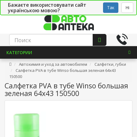
Бажаєте використовувати сайт
Рус
Укр
СТО
Так
Ні
українською мовою?
КАТЕГОРИИ
Автохимия и уход за автомобилем
Салфетки, губки
Салфетка PVA в тубе Winso большая зеленая 64х43
150500
Салфетка PVA в тубе Winso большая
зеленая 64х43 150500