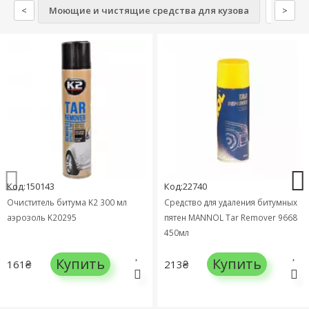
<
Моющие и чистящие средства для кузова
Моющие
>
Код:150143
Код:22740
Очиститель битума K2 300 мл
Средство для удаления битумных
аэрозоль K20295
пятен MANNOL Tar Remover 9668
450мл
Купить
Купить
161₴
213₴