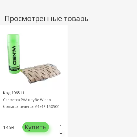
Просмотренные товары
Код:106511
Салфетка PVA в тубе Winso
большая зеленая 64х43 150500
Купить
145₴