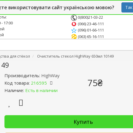
й блог
Опт
СТО
єте використовувати сайт українською мовою?
Так
оты:
0(800)21-03-22
 - 17:00
(066) 23-46-111
ной
(096) 01-66-111
ой
(063) 65-16-111
тва для стёкол
Очиститель стекол HighWay 650мл 10149
149
Производитель:
HighWay
75₴
Код товара:
216595
Наличие:
Есть в наличии
Купить