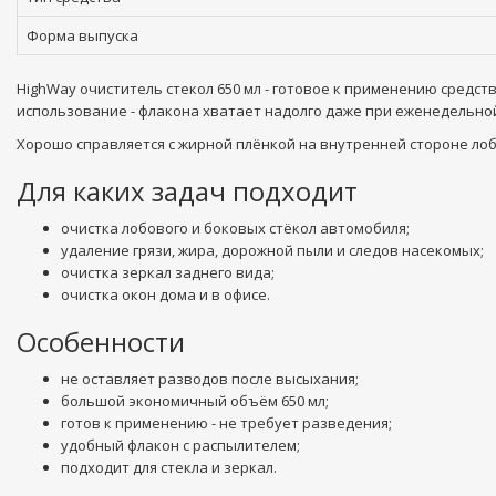
Форма выпуска
HighWay очиститель стекол 650 мл - готовое к применению средст
использование - флакона хватает надолго даже при еженедельно
Хорошо справляется с жирной плёнкой на внутренней стороне лобо
Для каких задач подходит
очистка лобового и боковых стёкол автомобиля;
удаление грязи, жира, дорожной пыли и следов насекомых;
очистка зеркал заднего вида;
очистка окон дома и в офисе.
Особенности
не оставляет разводов после высыхания;
большой экономичный объём 650 мл;
готов к применению - не требует разведения;
удобный флакон с распылителем;
подходит для стекла и зеркал.