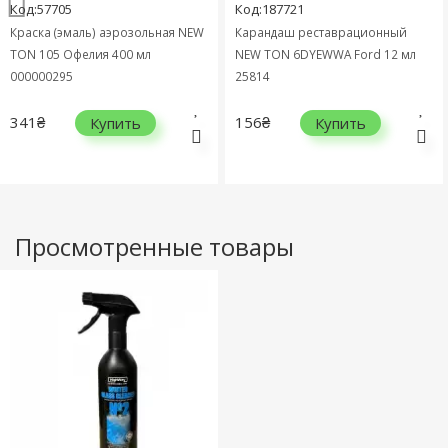
Код:57705
Код:187721
Краска (эмаль) аэрозольная NEW
Карандаш реставрационный
TON 105 Офелия 400 мл
NEW TON 6DYEWWA Ford 12 мл
000000295
25814
341₴
156₴
Купить
Купить
Просмотренные товары