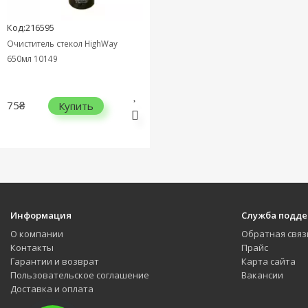
Код:216595
Очиститель стекол HighWay
650мл 10149
75₴
Купить
Информация
Служба подд
О компании
Обратная связ
Контакты
Прайс
Гарантии и возврат
Карта сайта
Пользовательское соглашение
Вакансии
Доставка и оплата