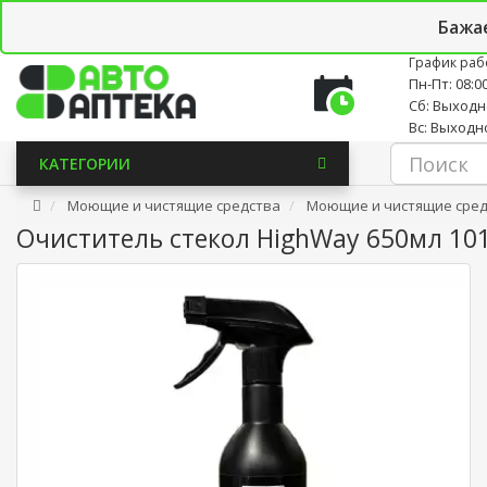
Личный кабинет
Закладки (0)
Корзина
Новостно
Бажа
График раб
Пн-Пт: 08:00
Сб: Выход
Вс: Выходн
КАТЕГОРИИ
Моющие и чистящие средства
Моющие и чистящие средс
Очиститель стекол HighWay 650мл 10