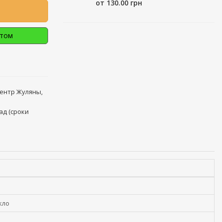
от 130.00 грн
птом
центр Жуляны,
ад (сроки
кло