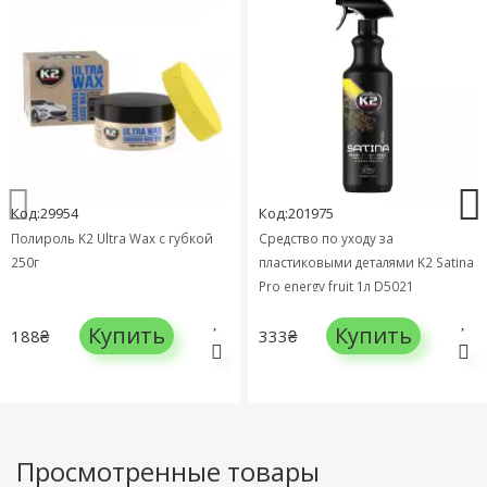
Код:29954
Код:201975
Полироль K2 Ultra Wax с губкой
Средство по уходу за
250г
пластиковыми деталями K2 Satina
Pro energy fruit 1л D5021
Купить
Купить
188₴
333₴
Просмотренные товары