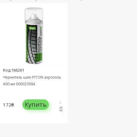
Код:166261
Чернитель шин PITON аэрозоль
400 мл 000023984
Купить
172₴