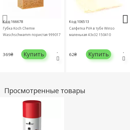
Код:166678
Код:106513
Губка Koch Chemie
Салфетка PVA в тубе Winso
Waschschwamm пористая 999017
маленькая 43х32 150410
Купить
Купить
369₴
62₴
Просмотренные товары