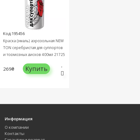
Код:195456
Краска (эмаль) аэрозольная NEW
TON серебристая для суппортов
и тормозных дисков 400мл 21725
Купить
269₴
Информация
О компании
Контакты
Гарантии и возврат