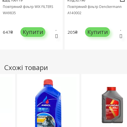
Повітряний фільтр WIX FILTERS
Повітряний фільтр Denckermann
WA9835
A140002
Купити
Купити
647₴
205₴
Схожі товари