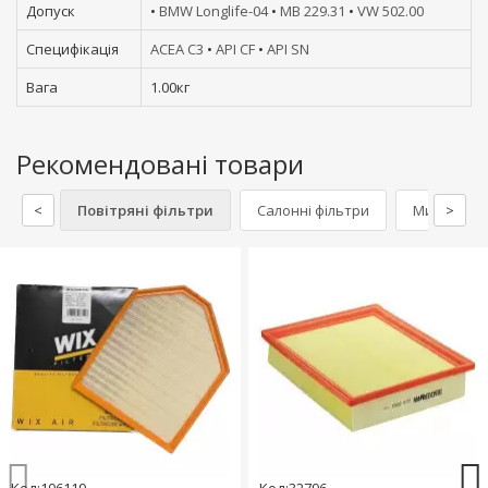
Допуск
•
BMW Longlife-04
•
MB 229.31
•
VW 502.00
Специфікація
ACEA C3
•
API CF
•
API SN
Вага
1.00кг
Рекомендовані товари
<
Повітряні фільтри
Салонні фільтри
Миючі та ч
>
Код:106119
Код:32796