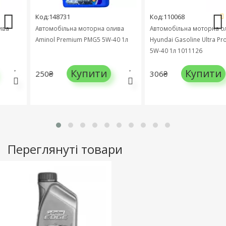
Код:148731
Код:110068
а
Автомобільна моторна олива
Автомобільна моторна оли
Aminol Premium PMG5 5W-40 1л
Hyundai Gasoline Ultra Protec
5W-40 1л 1011126
Купити
Купити
250₴
306₴
Переглянуті товари