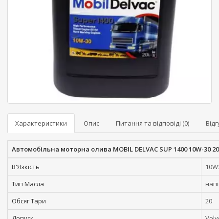
Характеристики
Опис
Питання та відповіді (0)
Відг
Автомобільна моторна олива MOBIL DELVAC SUP 1400 10W-30 2
В'Язкість
10W
Тип Масла
нап
Обсяг Тари
20
Допуск
Volv