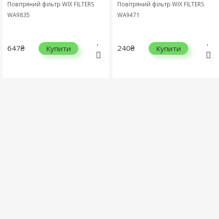
Повітряний фільтр WIX FILTERS
Повітряний фільтр WIX FILTERS
WA9835
WA9471
647₴
240₴
Купити
Купити