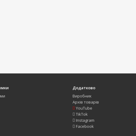
имки
Додатково
ами
Виробник
Архів товарів
YouTube
TikTok
Instagram
Facebook