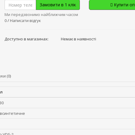
Замовити в 1 клік
Купити о
Ми передзвонимо найближчим часом
0
/
Написати відгук
Доступно в магазинах:
Немає в наявності
уки (0)
0л
30
івсинтетичне
o VDS-2