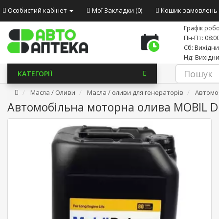
Особистий кабінет
Мої Закладки (0)
Кошик замовлень
Графік робо
Пн-Пт: 08:00
Сб: Вихідн
Нд: Вихідн
КАТЕГОРІЇ
Масла / Оливи
Масла / оливи для генераторів
Автомоб
Автомобільна моторна олива MOBIL D