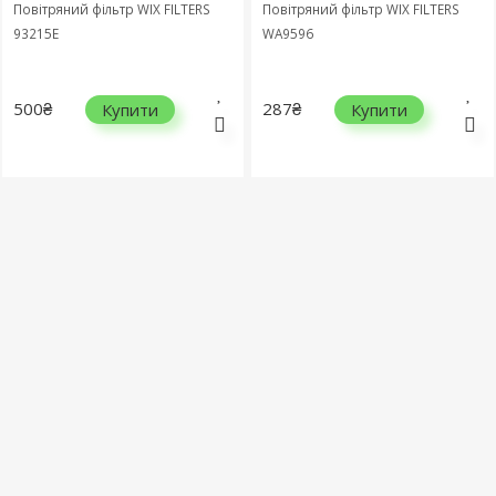
Повітряний фільтр WIX FILTERS
Повітряний фільтр WIX FILTERS
93215E
WA9596
500₴
287₴
Купити
Купити