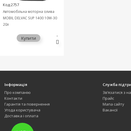
Код:2757
Автомобільна моторна олива
MOBIL DELVAC SUP 1400 10W-30
20л
Купити
Інформація
Служба підтр
Про компанію
Зв’язатися з н
Контакти
Прайс
Гарантія та повернення
Мапа сайту
Угода користувача
Вакансії
Доставка і оплата