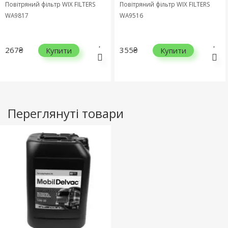
Повітряний фільтр WIX FILTERS
Повітряний фільтр WIX FILTERS
WA9817
WA9516
267₴
355₴
Купити
Купити
Переглянуті товари