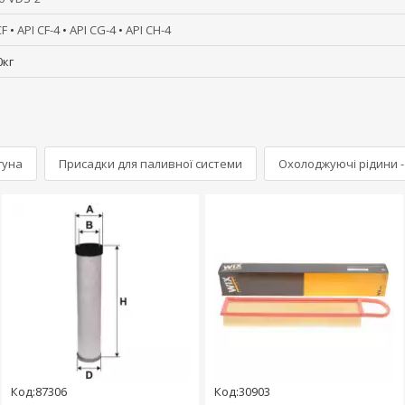
CF
•
API CF-4
•
API CG-4
•
API CH-4
0кг
гуна
Присадки для паливної системи
Охолоджуючі рідини 
Код:87306
Код:30903