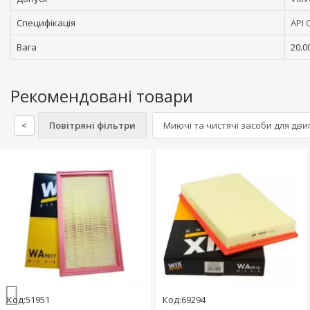
Специфікація
API 
Вага
20.0
Рекомендовані товари
<
Повітряні фільтри
Миючі та чистячі засоби для дви
Код:51951
Код:69294