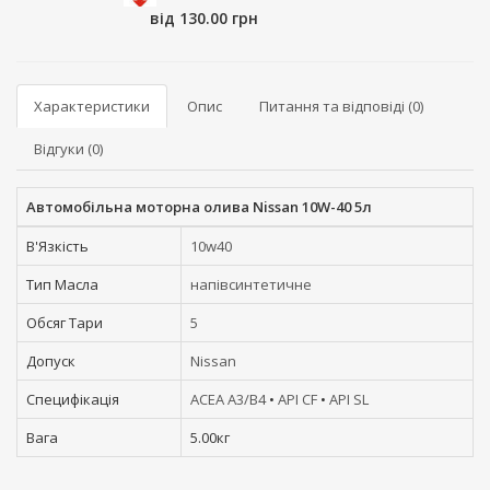
від 130.00 грн
Характеристики
Опис
Питання та відповіді (0)
Відгуки (0)
Автомобільна моторна олива Nissan 10W-40 5л
В'Язкість
10w40
Тип Масла
напівсинтетичне
Обсяг Тари
5
Допуск
Nissan
Специфікація
ACEA A3/B4
•
API CF
•
API SL
Вага
5.00кг