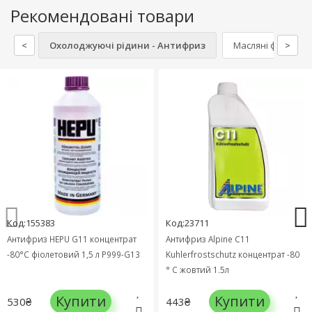
Рекомендовані товари
<
Охолоджуючі рідини - Антифриз
Масляні фільтри
>
Код:155383
Код:23711
Антифриз HEPU G11 концентрат
Антифриз Alpine C11
-80°C фіолетовий 1,5 л P999-G13
Kuhlerfrostschutz концентрат -80
° C жовтий 1,5л
Купити
Купити
530₴
443₴