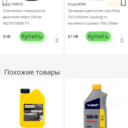
Код:194619
Код:24094
Очиститель поверхности
Промывка двигателя Liqui Moly
двигателя Helpix 500 мл
Oil-Schlamm-Spulung от
4823075800179
масляного шлама 1990 300мл
Купить
Купить
89₴
819₴
Похожие товары