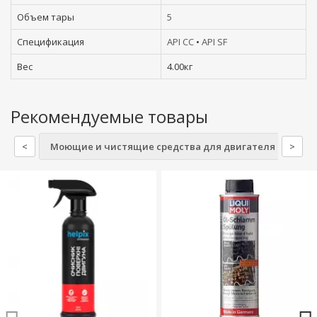
Объем тары
5
Спецификация
API CC
•
API SF
Вес
4.00кг
Рекомендуемые товары
<
Моющие и чистящие средства для двигателя
>
Во