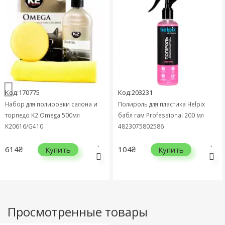
Код:170775
Код:203231
Набор для полировки салона и
Полироль для пластика Helpix
торпедо K2 Omega 500мл
бабл гам Professional 200 мл
K20616/G410
4823075802586
614₴
104₴
Купить
Купить
Просмотренные товары