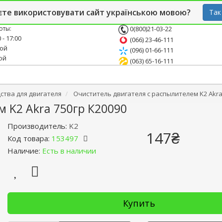
й блог
Опт
СТО
єте використовувати сайт українською мовою?
Так
оты:
0(800)21-03-22
 - 17:00
(066) 23-46-111
ной
(096) 01-66-111
ой
(063) 65-16-111
ства для двигателя
Очиститель двигателя с распылителем K2 Akra
 K2 Akra 750гр К20090
Производитель:
K2
147₴
Код товара:
153497
Наличие:
Есть в наличии
Купить