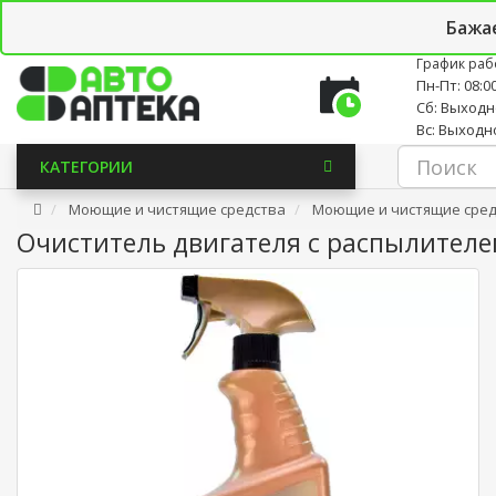
Личный кабинет
Закладки (0)
Корзина
Новостно
Бажа
График раб
Пн-Пт: 08:00
Сб: Выход
Вс: Выходн
КАТЕГОРИИ
Моющие и чистящие средства
Моющие и чистящие сред
Очиститель двигателя с распылителем