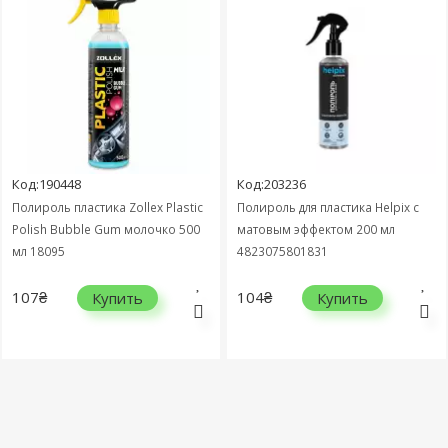
Код:190448
Код:203236
Полироль пластика Zollex Plastic
Полироль для пластика Helpix с
Polish Bubble Gum молочко 500
матовым эффектом 200 мл
мл 18095
4823075801831
107₴
104₴
Купить
Купить