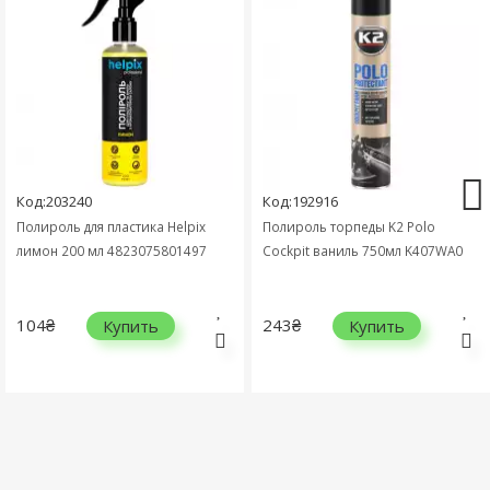
Код:203240
Код:192916
Полироль для пластика Helpix
Полироль торпеды K2 Polo
лимон 200 мл 4823075801497
Cockpit ваниль 750мл K407WA0
104₴
243₴
Купить
Купить