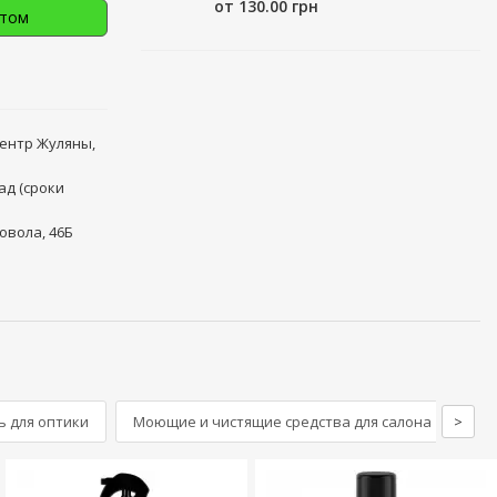
от 130.00 грн
птом
центр Жуляны,
ад (сроки
овола, 46Б
ь для оптики
Моющие и чистящие средства для салона
>
Мо