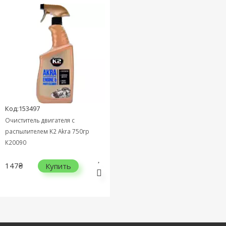
Код:153497
Очиститель двигателя с
распылителем K2 Akra 750гр
К20090
147₴
Купить