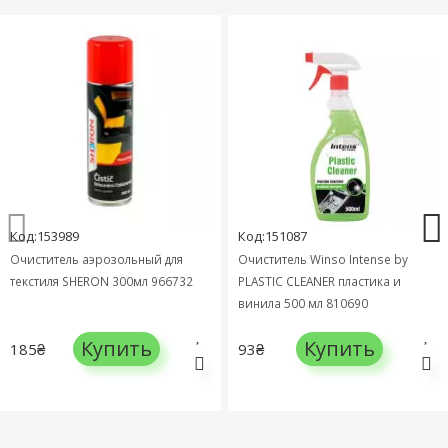
Код:153989
Код:151087
Очиститель аэрозольный для
Очиститель Winso Intense by
текстиля SHERON 300мл 966732
PLASTIC CLEANER пластика и
винила 500 мл 810690
Купить
Купить
185₴
93₴