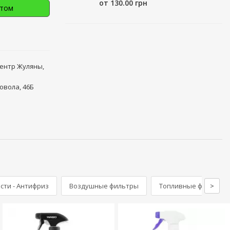
от 130.00 грн
птом
центр Жуляны,
овола, 46Б
ти - Антифриз
Воздушные фильтры
Топливные фильтры
>