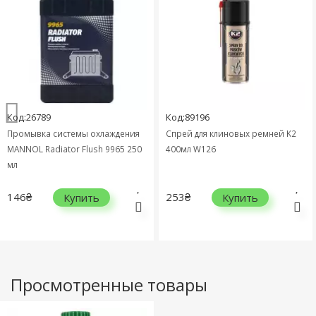
Код:26789
Код:89196
Промывка системы охлаждения
Спрей для клиновых ремней K2
MANNOL Radiator Flush 9965 250
400мл W126
мл
146₴
253₴
Купить
Купить
Просмотренные товары