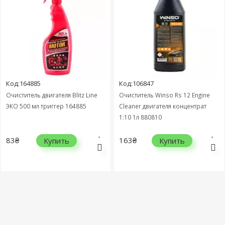
Код:164885
Код:106847
Очиститель двигателя Blitz Line
Очиститель Winso Rs 12 Engine
ЭКО 500 мл триггер 164885
Cleaner двигателя концентрат
1:10 1л 880810
83₴
163₴
Купить
Купить