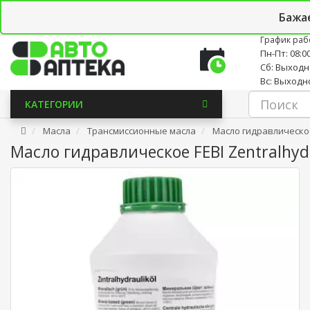
Личный кабинет
Закладки (0)
Корзина
Новостно
Бажа
График раб
Пн-Пт: 08:00
Сб: Выход
Вс: Выходн
КАТЕГОРИИ
Масла
Трансмиссионные масла
Масло гидравлическое 
Масло гидравлическое FEBI Zentralhydr