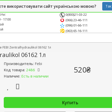
й блог
Опт
СТО
єте використовувати сайт українською мовою?
Так
оты:
0(800)21-03-22
 - 17:00
(066) 23-46-111
ной
(096) 01-66-111
ой
(063) 65-16-111
FEBI Zentralhydraulikol 06162 1л
aulikol 06162 1л
Производитель:
Febi
520₴
Код товара:
2486
Наличие:
Есть в наличии
Купить