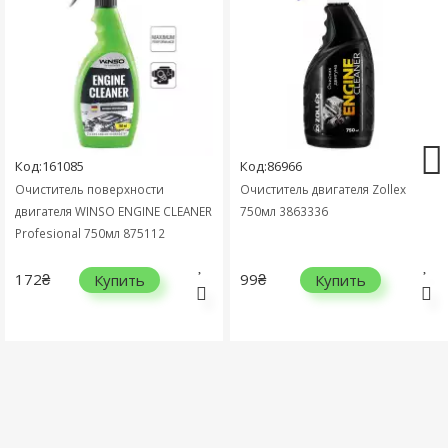
Код:161085
Код:86966
Очиститель поверхности
Очиститель двигателя Zollex
двигателя WINSO ENGINE CLEANER
750мл 3863336
Profesional 750мл 875112
172₴
99₴
Купить
Купить