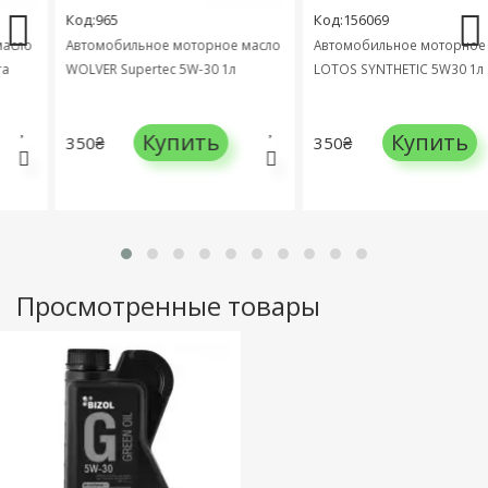
Код:965
Код:156069
сло
Автомобильное моторное масло
Автомобильное моторное м
WOLVER Supertec 5W-30 1л
LOTOS SYNTHETIC 5W30 1л
Купить
Купить
350₴
350₴
Просмотренные товары