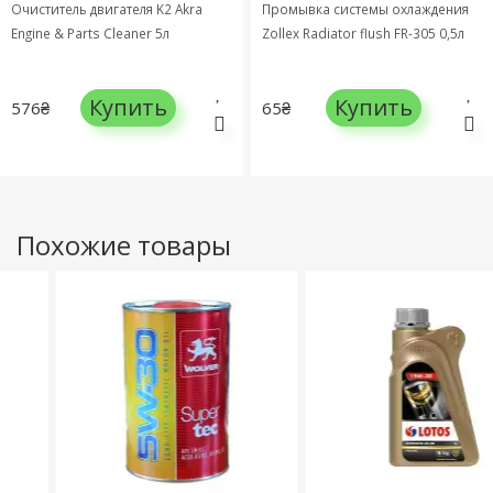
Очиститель двигателя K2 Akra
Промывка системы охлаждения
Engine & Parts Cleaner 5л
Zollex Radiator flush FR-305 0,5л
Купить
Купить
576₴
65₴
Похожие товары