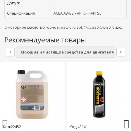
Допуск
Спецификация
ACEA A3/B3
•
API CF
•
API SL
моторное масло
,
моторное
,
масло
,
bizol
,
1л
,
5w30
,
5w-30
,
бизол
Рекомендуемые товары
<
Моющие и чистящие средства для двигателя
>
Ох
Код:22452
Код:43141