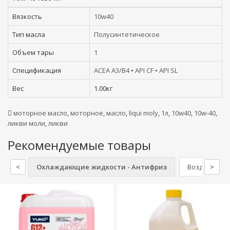
Вязкость
10w40
Тип масла
Полусинтетическое
Объем тары
1
Спецификация
ACEA A3/B4
•
API CF
•
API SL
Вес
1.00кг
моторное масло
,
моторное
,
масло
,
liqui moly
,
1л
,
10w40
,
10w-40
,
ликви моли
,
ликви
Рекомендуемые товары
<
Охлаждающие жидкости - Антифриз
Воздушные 
>