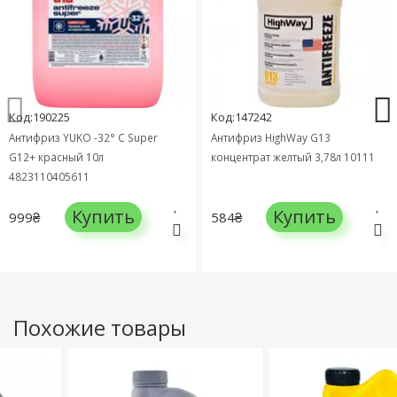
Код:190225
Код:147242
Антифриз YUKO -32° C Super
Антифриз HighWay G13
G12+ красный 10л
концентрат желтый 3,78л 10111
4823110405611
Купить
Купить
999₴
584₴
Похожие товары