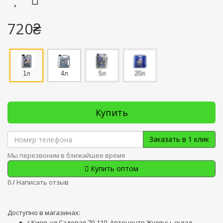
720₴
1л
4л
5л
20л
Купить
Заказать в 1 клик
Мы перезвоним в ближайшее время
Купить оптом
0
/
Написать отзыв
Доступно в магазинах:
г.Киев, ул.Садовая 70-110, Автоцентр Жуляны, склад