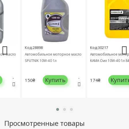
Код:28898
Код:30217
масло
Автомобильное моторное масло
Автомобильное моторное
SPUTNIK 10W-40 1л
KAMA Оил 10W-40 1л 8417
Купить
Купить
150₴
174₴
Просмотренные товары