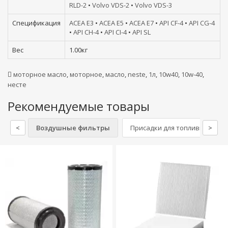
RLD-2
•
Volvo VDS-2
•
Volvo VDS-3
Спецификация
ACEA E3
•
ACEA E5
•
ACEA E7
•
API CF-4
•
API CG-4
•
API CH-4
•
API CI-4
•
API SL
Вес
1.00кг
моторное масло
,
моторное
,
масло
,
neste
,
1л
,
10w40
,
10w-40
,
несте
Рекомендуемые товары
<
Воздушные фильтры
Присадки для топливной сис
>