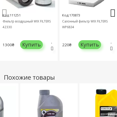
Код:111251
Код:170873
Фильтр воздушный WIX FILTERS
Салонный фильтр WIX FILTERS
42330
WP6834
Купить
Купить
1300₴
220₴
Похожие товары