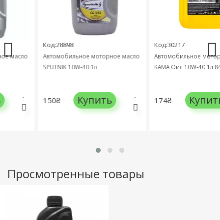
Код:28898
Код:30217
 масло
Автомобильное моторное масло
Автомобильное моторно
SPUTNIK 10W-40 1л
KAMA Оил 10W-40 1л 8417
Купить
Купить
150₴
174₴
Просмотренные товары