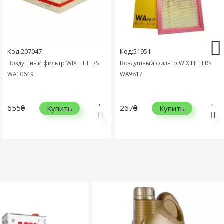
Код:207047
Код:51951
Воздушный фильтр WIX FILTERS
Воздушный фильтр WIX FILTERS
WA10649
WA9817
655₴
267₴
Купить
Купить