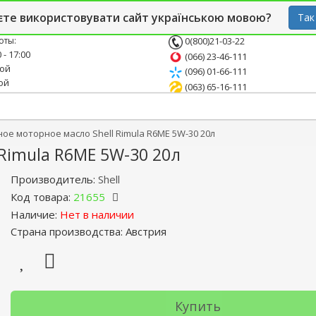
й блог
Опт
СТО
єте використовувати сайт українською мовою?
Так
оты:
0(800)21-03-22
 - 17:00
(066) 23-46-111
ной
(096) 01-66-111
ой
(063) 65-16-111
ое моторное масло Shell Rimula R6ME 5W-30 20л
Rimula R6ME 5W-30 20л
Производитель:
Shell
Код товара:
21655
Наличие:
Нет в наличии
Страна производства: Австрия
Купить