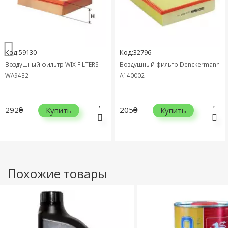
Код:59130
Код:32796
Воздушный фильтр WIX FILTERS
Воздушный фильтр Denckermann
WA9432
A140002
292₴
205₴
Купить
Купить
Похожие товары