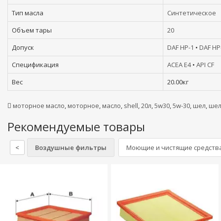
Тип масла
Синтетическое
Объем тары
20
Допуск
DAF HP-1
•
DAF HP
Спецификация
ACEA E4
•
API CF
Вес
20.00кг
моторное масло
,
моторное
,
масло
,
shell
,
20л
,
5w30
,
5w-30
,
шел
,
шел
Рекомендуемые товары
<
Воздушные фильтры
Моющие и чистящие средства