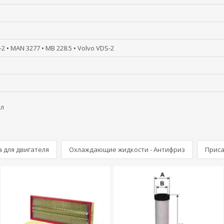
-2
•
MAN 3277
•
MB 228.5
•
Volvo VDS-2
л
 для двигателя
Охлаждающие жидкости - Антифриз
Приса