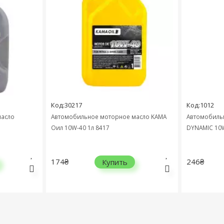
Код:30217
Код:1012
масло
Автомобильное моторное масло KAMA
Автомобиль
Оил 10W-40 1л 8417
DYNAMIC 10W
174₴
246₴
Купить