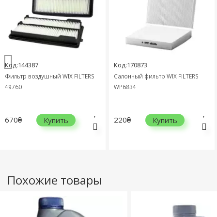
Код:144387
Код:170873
Фильтр воздушный WIX FILTERS
Салонный фильтр WIX FILTERS
49760
WP6834
670₴
220₴
Купить
Купить
Похожие товары