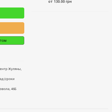
от 130.00 грн
птом
центр Жуляны,
ад (сроки
овола, 46Б