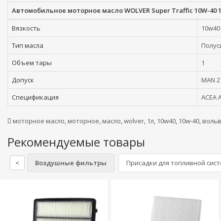
Автомобильное моторное масло WOLVER Super Traffic 10W-40 
Вязкость
10w40
Тип масла
Полус
Объем тары
1
Допуск
MAN 2
Спецификация
ACEA 
моторное масло
,
моторное
,
масло
,
wolver
,
1л
,
10w40
,
10w-40
,
воль
Рекомендуемые товары
<
Воздушные фильтры
Присадки для топливной сис