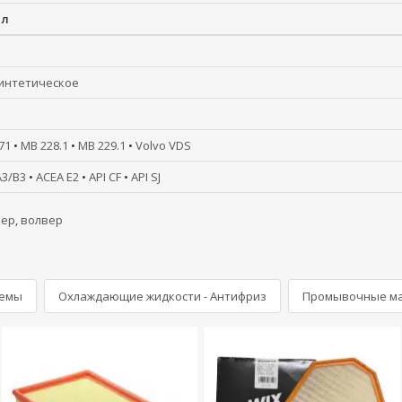
1л
интетическое
71
•
MB 228.1
•
MB 229.1
•
Volvo VDS
A3/B3
•
ACEA E2
•
API CF
•
API SJ
вер
,
волвер
темы
Охлаждающие жидкости - Антифриз
Промывочные м