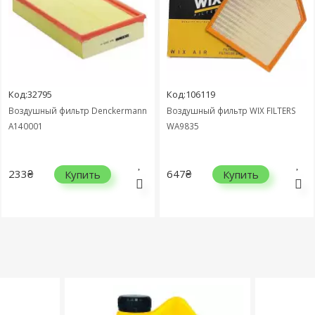
Код:32795
Код:106119
Воздушный фильтр Denckermann
Воздушный фильтр WIX FILTERS
A140001
WA9835
233₴
647₴
Купить
Купить