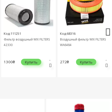
Код:111251
Код:68316
Фильтр воздушный WIX FILTERS
Воздушный фильтр WIX FILTERS
42330
WA6484
1300₴
272₴
Купить
Купить