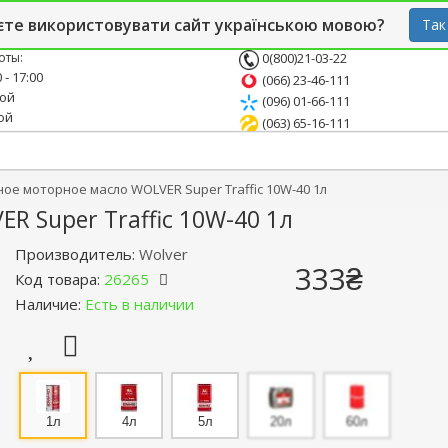
й блог
Опт
СТО
єте використовувати сайт українською мовою?
Так
оты:
0(800)21-03-22
 - 17:00
(066) 23-46-111
ной
(096) 01-66-111
ой
(063) 65-16-111
ое моторное масло WOLVER Super Traffic 10W-40 1л
 Super Traffic 10W-40 1л
Производитель:
Wolver
333₴
Код товара:
26265
Наличие:
Есть в наличии
1л
4л
5л
20л
60л