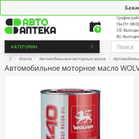
Личный кабинет
Закладки (0)
Корзина
Новостно
Бажа
График раб
Пн-Пт: 08:00
Сб: Выход
Вс: Выходн
КАТЕГОРИИ
Масла
Автомобильные моторные масла
Автомобильн
Автомобильное моторное масло WOLVER