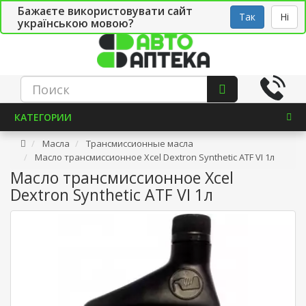
Бажаєте використовувати сайт
Рус
Укр
СТО
Так
Ні
українською мовою?
КАТЕГОРИИ
Масла
Трансмиссионные масла
Масло трансмиссионное Xcel Dextron Synthetic ATF VI 1л
Масло трансмиссионное Xcel
Dextron Synthetic ATF VI 1л