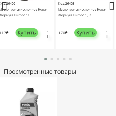
:26406
Код:26403
Ко
ло трансмиссионное Новая
Масло трансмиссионное Новая
Ма
мула Нигрол 1л
Формула Нигрол 1,5л
Фо
Купить
Купить
7₴
170₴
31
Просмотренные товары