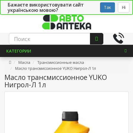
Бажаєте використовувати сайт
Рус
Укр
СТО
Так
Ні
українською мовою?
КАТЕГОРИИ
Масла
Трансмиссионные масла
Масло трансмиссионное YUKO Нигрол-Л 1л
Масло трансмиссионное YUKO
Нигрол-Л 1л