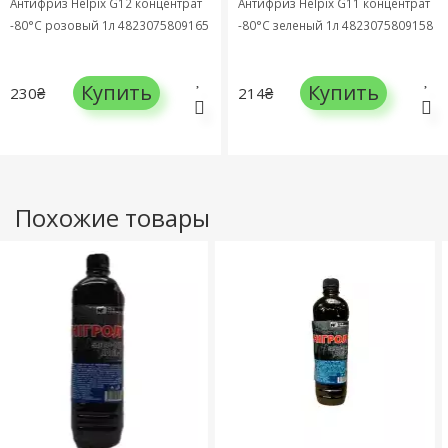
Антифриз Helpix G12 концентрат
Антифриз Helpix G11 концентрат
-80°C розовый 1л 4823075809165
-80°C зеленый 1л 4823075809158
Купить
Купить
230₴
214₴
Похожие товары