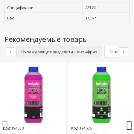
Спецификация
API GL-1
Вес
1.00кг
Рекомендуемые товары
<
Охлаждающие жидкости - Антифриз
Топливные 
>
Код:194638
Код:194636