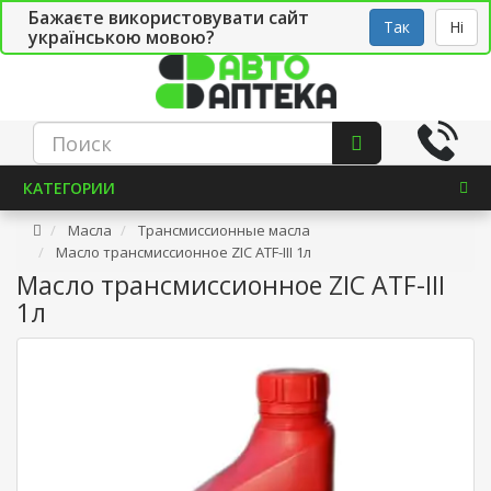
Бажаєте використовувати сайт
Рус
Укр
СТО
Так
Ні
українською мовою?
КАТЕГОРИИ
Масла
Трансмиссионные масла
Масло трансмиссионное ZIC ATF-III 1л
Масло трансмиссионное ZIC ATF-III
1л