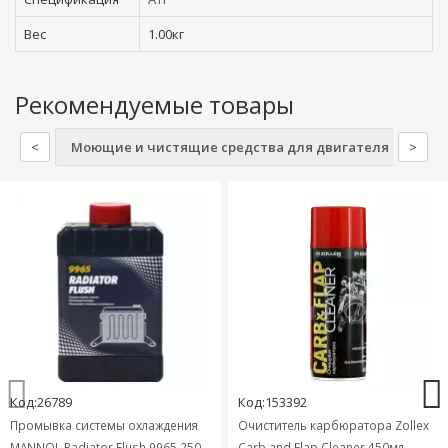
Вес
1.00кг
Рекомендуемые товары
<
Моющие и чистящие средства для двигателя
>
Пр
Код:26789
Код:153392
Промывка системы охлаждения
Очиститель карбюратора Zollex
MANNOL Radiator Flush 9965 250
Carb and Flap Cleaner 450мл