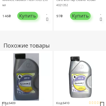
мл
4021352
Купить
Купить
146₴
97₴
Похожие товары
Код:6409
Код:6410