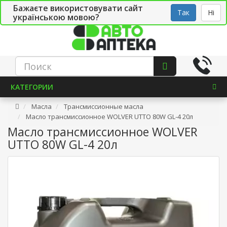
Бажаєте використовувати сайт
Рус
Укр
СТО
Так
Ні
українською мовою?
КАТЕГОРИИ
Масла
Трансмиссионные масла
Масло трансмиссионное WOLVER UTTO 80W GL-4 20л
Масло трансмиссионное WOLVER
UTTO 80W GL-4 20л