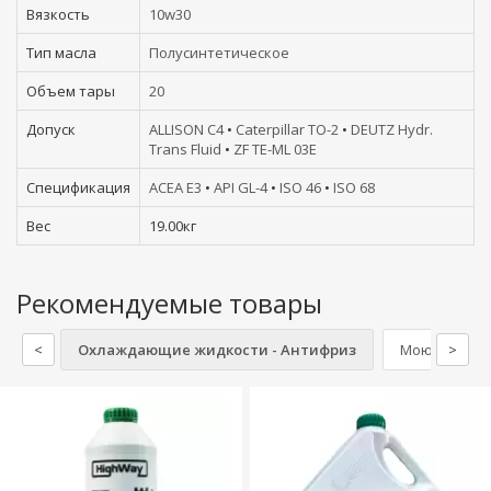
Вязкость
10w30
Тип масла
Полусинтетическое
Объем тары
20
Допуск
ALLISON C4
•
Caterpillar TO-2
•
DEUTZ Hydr.
Trans Fluid
•
ZF TE-ML 03E
Спецификация
ACEA E3
•
API GL-4
•
ISO 46
•
ISO 68
Вес
19.00кг
Рекомендуемые товары
<
Охлаждающие жидкости - Антифриз
Моющие и чи
>