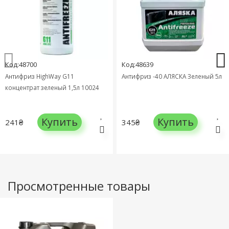
Код:48700
Код:48639
Антифриз HighWay G11
Антифриз -40 АЛЯСКА Зеленый 5л
концентрат зеленый 1,5л 10024
Купить
Купить
241₴
345₴
Просмотренные товары