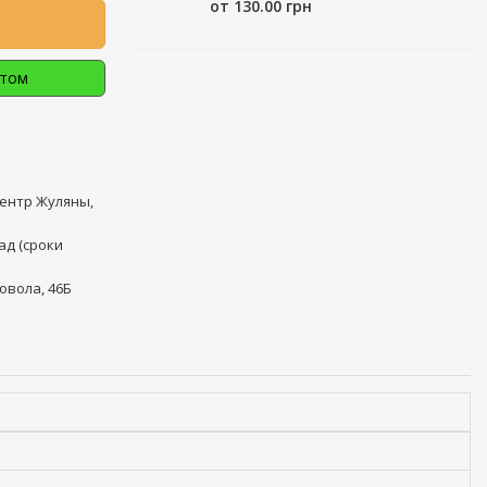
от 130.00 грн
птом
центр Жуляны,
ад (сроки
овола, 46Б