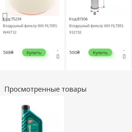
Код:75239
Код:87306
Воздушный фильтр WIX FILTERS
Воздушный фильтр WIX FILTERS
WA9732
93215E
568₴
500₴
Купить
Купить
Просмотренные товары