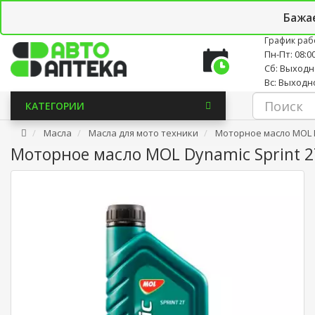
Личный кабинет
Закладки (0)
Корзина
Новостно
Бажа
График раб
Пн-Пт: 08:00
Сб: Выход
Вс: Выходн
КАТЕГОРИИ
Масла
Масла для мото техники
Моторное масло MOL Dy
Моторное масло MOL Dynamic Sprint 2