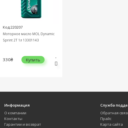
Код:220207
Моторное масло MOL Dynamic
Sprint 2T 1л 13301143
330₴
Купить
Информация
Служба подд
О компании
Обратная связ
Контакты
Прайс
Гарантии и возврат
Карта сайта