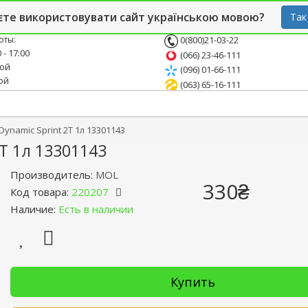
й блог
Опт
СТО
єте використовувати сайт українською мовою?
Так
оты:
0(800)21-03-22
 - 17:00
(066) 23-46-111
ной
(096) 01-66-111
ой
(063) 65-16-111
namic Sprint 2T 1л 13301143
T 1л 13301143
Производитель:
MOL
330₴
Код товара:
220207
Наличие:
Есть в наличии
Купить