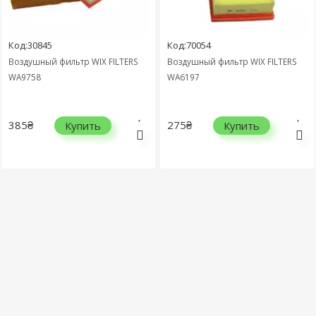
Код:30845
Код:70054
Воздушный фильтр WIX FILTERS
Воздушный фильтр WIX FILTERS
WA9758
WA6197
385₴
275₴
Купить
Купить