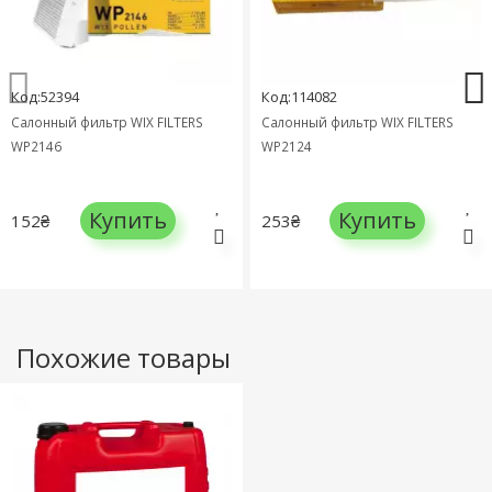
Код:52394
Код:114082
Салонный фильтр WIX FILTERS
Салонный фильтр WIX FILTERS
WP2146
WP2124
Купить
Купить
152₴
253₴
Похожие товары