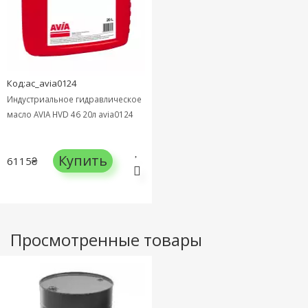
Код:ac_avia0124
Индустриальное гидравлическое
масло AVIA HVD 46 20л avia0124
Купить
6115₴
Просмотренные товары