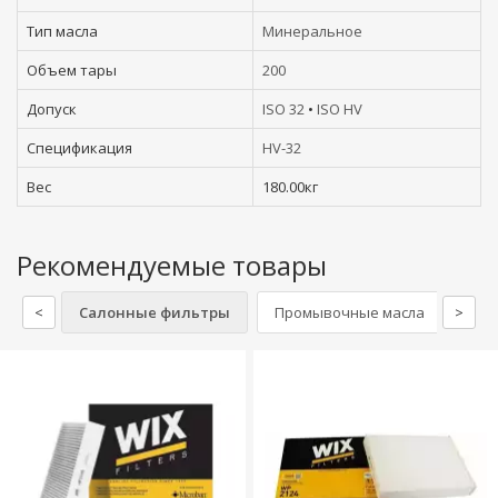
Тип масла
Минеральное
Объем тары
200
Допуск
ISO 32
•
ISO HV
Спецификация
HV-32
Вес
180.00кг
Рекомендуемые товары
<
Салонные фильтры
Промывочные масла
>
Охл