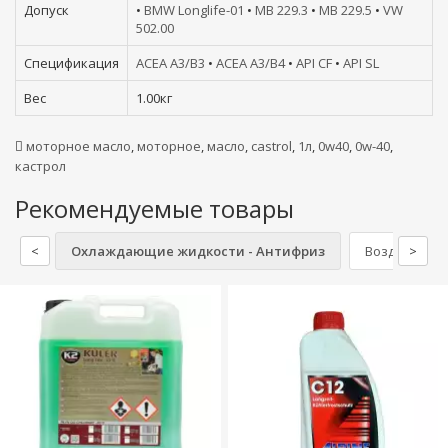
Допуск
•
BMW Longlife-01
•
MB 229.3
•
MB 229.5
•
VW
502.00
Спецификация
ACEA A3/B3
•
ACEA A3/B4
•
API CF
•
API SL
Вес
1.00кг
моторное масло
,
моторное
,
масло
,
castrol
,
1л
,
0w40
,
0w-40
,
кастрол
Рекомендуемые товары
<
Охлаждающие жидкости - Антифриз
Воздушные 
>