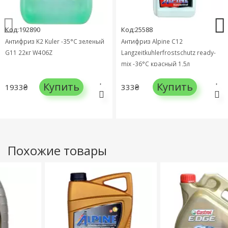
Код:192890
Код:25588
Антифриз K2 Kuler -35°C зеленый
Антифриз Alpine C12
G11 22кг W406Z
Langzeitkuhlerfrostschutz ready-
mix -36°C красный 1,5л
Купить
Купить
1933₴
333₴
Похожие товары