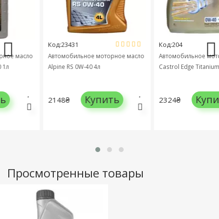
Код:23431
Код:204
е масло
Автомобильное моторное масло
Автомобильное моторн
Alpine RS 0W-40 4л
Castrol Edge Titanium 0W
Купить
Купит
2148₴
2324₴
Просмотренные товары