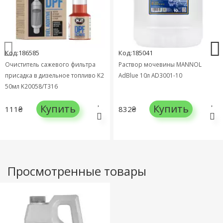
Код:186585
Код:185041
Очиститель сажевого фильтра
Раствор мочевины MANNOL
присадка в дизельное топливо K2
AdBlue 10л AD3001-10
50мл K20058/T316
Купить
Купить
111₴
832₴
Просмотренные товары