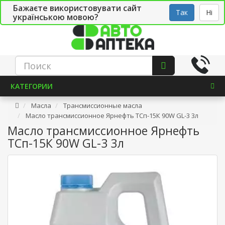
Бажаєте використовувати сайт
Рус
Укр
СТО
Так
Ні
українською мовою?
КАТЕГОРИИ
Масла
Трансмиссионные масла
Масло трансмиссионное Ярнефть ТСп-15К 90W GL-3 3л
Масло трансмиссионное Ярнефть
ТСп-15К 90W GL-3 3л