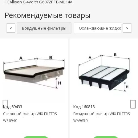
II EAllison C-4Voith G607ZF TE-ML 14A
Рекомендуемые товары
<
Воздушные фильтры
Охлаждающие жидкости - Ан
>
Код:69433
Код:160818
Салонный фильтр WIX FILTERS
Воздушный фильтр WIX FILTERS
WP6940
WA9650