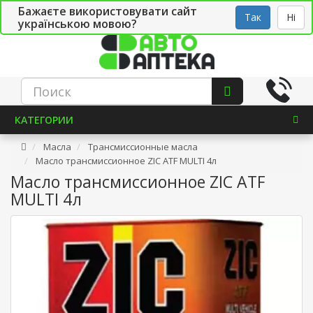
Бажаєте використовувати сайт
Рус
Укр
СТО
Так
Ні
українською мовою?
КАТЕГОРИИ
Масла
Трансмиссионные масла
Масло трансмиссионное ZIC ATF MULTI 4л
Масло трансмиссионное ZIC ATF
MULTI 4л