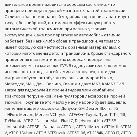
длительное время находится в хорошем состоянии, что
принципе приводит к долгой жизни всех частей трансмиссии.
Отлично сбалансированный модификатор трения гарантирует
тихую, без вибраций, оптимально эффективную работу
автоматической трансмиссии при разных условиях
эксплуатации. Даже при перегрузках автомобиль отлично
работает, без каких либо сбоев в трансмиссии. Автомасло
имеет хорошую совместимость с разными материалами, с
которых изготовлены детали трансмиссии. Кроме стандартного
применения в автоматических коробках передач, мы
рекомендуем это масло для ГУР. В гидроусилителях возможно
использовать как для всей гаммы легковушек, так и для
микроавтобусов автобусов грузовых иномарок Ивеко,
Мерседес, МАН, ДАФ, Вольво, Скания и даже МАЗ, КАМАЗ ЗИЛ
Также для гидрорулей и прочей гидравлики комбайной
тракторов погрузчиков, манипуляторов лесовозов и прочей
техники. Покупайте это масло у нас у нас оно будет дешевле,
легче для вашего кошелька. Допуски:GM Dexron IID, IIЕ, IIIG,
IIIHFord Mercon, Mercon VChrysler ATF+3/+4Toyota Type Т, Т ІІ, TIII,
TIVHonda ATF Z-1Nissan Matic Fluid C, D, JHyundai-Kia ATF SP-
IIIMitsubishi ATF SP-IIIDaihatsu ATF D-II, ATF D-IIIMazda ATF M-III, ATF M-
V, ATF F-1Subaru ATF, 5 ATFSuzuki ATF 5D-06, AT 2384K, AT 3317, ATF D-