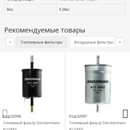
Вес
5.00кг
Рекомендуемые товары
<
Топливные фильтры
Воздушные фильтры
>
Са
Код:32096
Код:32097
Топливный фильтр Denckermann
Топливный фильтр Denckermann
A110001
A110002