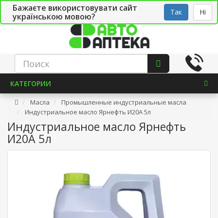
Бажаєте використовувати сайт
Рус
Укр
СТО
Так
Ні
українською мовою?
КАТЕГОРИИ
Масла
Промышленные индустриальные масла
Индустриальное масло Ярнефть И20А 5л
Индустриальное масло Ярнефть
И20А 5л