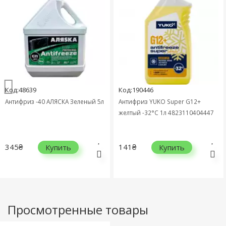
Код:48639
Код:190446
Антифриз -40 АЛЯСКА Зеленый 5л
Антифриз YUKO Super G12+
желтый -32°C 1л 4823110404447
345₴
141₴
Купить
Купить
Просмотренные товары