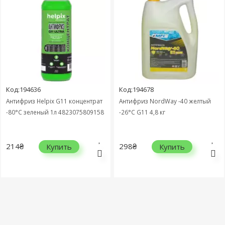
Код:194636
Код:194678
Антифриз Helpix G11 концентрат
Антифриз NordWay -40 желтый
-80°C зеленый 1л 4823075809158
-26°C G11 4,8 кг
214₴
298₴
Купить
Купить