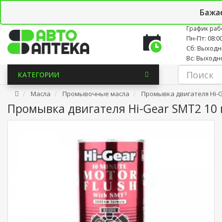
Личный кабинет
Закладки (0)
Корзина
Новостно
Бажа
График раб
Пн-Пт: 08:00
Сб: Выход
Вс: Выходн
КАТЕГОРИИ
Масла
Промывочные масла
Промывка двигателя Hi-G
Промывка двигателя Hi-Gear SMT2 10