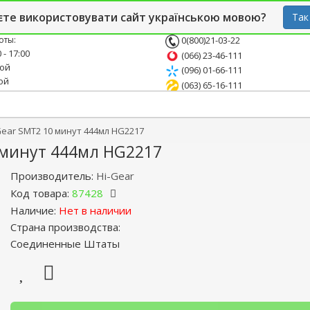
й блог
Опт
СТО
єте використовувати сайт українською мовою?
Так
оты:
0(800)21-03-22
 - 17:00
(066) 23-46-111
ной
(096) 01-66-111
ой
(063) 65-16-111
ear SMT2 10 минут 444мл HG2217
 минут 444мл HG2217
Производитель:
Hi-Gear
Код товара:
87428
Наличие:
Нет в наличии
Страна производства:
Соединенные Штаты