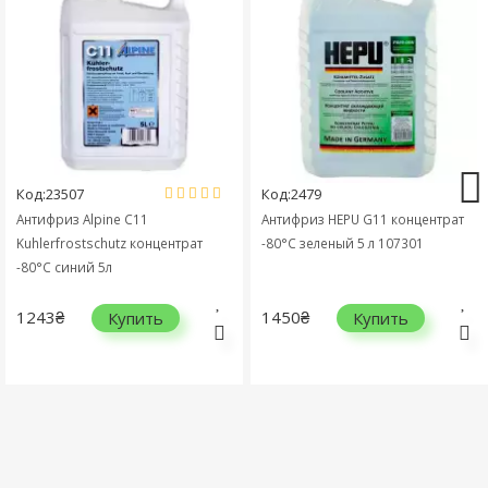
Код:23507
Код:2479
Антифриз Alpine C11
Антифриз HEPU G11 концентрат
Kuhlerfrostschutz концентрат
-80°C зеленый 5 л 107301
-80°C синий 5л
1243₴
1450₴
Купить
Купить