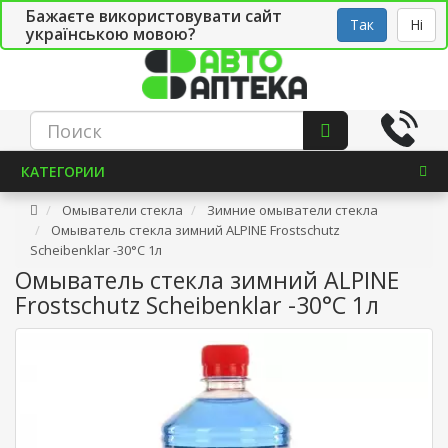
Бажаєте використовувати сайт
Рус
Укр
СТО
Так
Ні
українською мовою?
КАТЕГОРИИ
Омыватели стекла
Зимние омыватели стекла
Омыватель стекла зимний ALPINE Frostschutz
Scheibenklar -30°C 1л
Омыватель стекла зимний ALPINE
Frostschutz Scheibenklar -30°C 1л