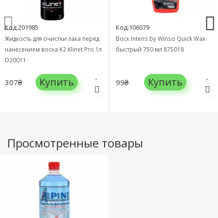
Код:201985
Код:106079
Жидкость для очистки лака перед
Воск Intens by Winso Quick Wax
нанесением воска K2 Klinet Pro 1л
быстрый 750 мл 875018
D20011
Купить
Купить
307₴
99₴
Просмотренные товары