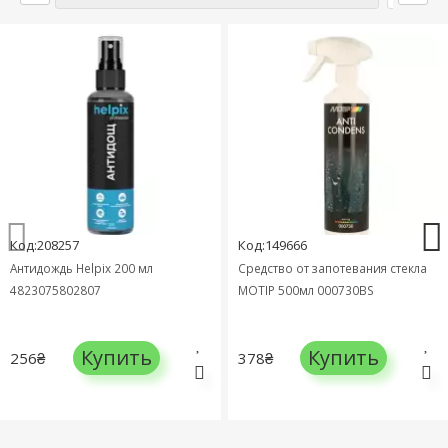
Код:208257
Код:149666
Антидождь Helpix 200 мл
Средство от запотевания стекла
4823075802807
MOTIP 500мл 000730BS
Купить
Купить
256₴
378₴