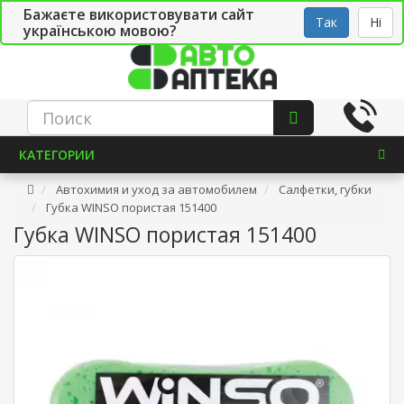
Бажаєте використовувати сайт
Рус
Укр
СТО
Так
Ні
українською мовою?
КАТЕГОРИИ
Автохимия и уход за автомобилем
Салфетки, губки
Губка WINSO пористая 151400
Губка WINSO пористая 151400