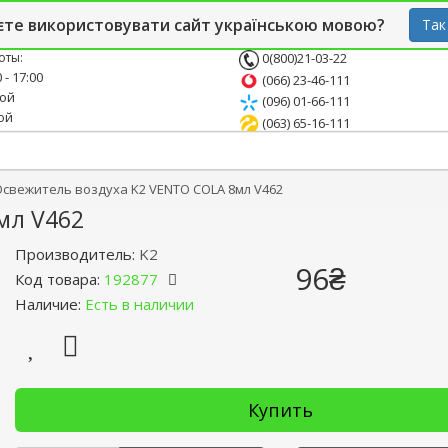
й блог
Опт
СТО
єте використовувати сайт українською мовою?
Так
оты:
0(800)21-03-22
 - 17:00
(066) 23-46-111
ной
(096) 01-66-111
ой
(063) 65-16-111
Освежитель воздуха K2 VENTO COLA 8мл V462
мл V462
Производитель:
K2
96₴
Код товара:
192877
Наличие:
Есть в наличии
Купить