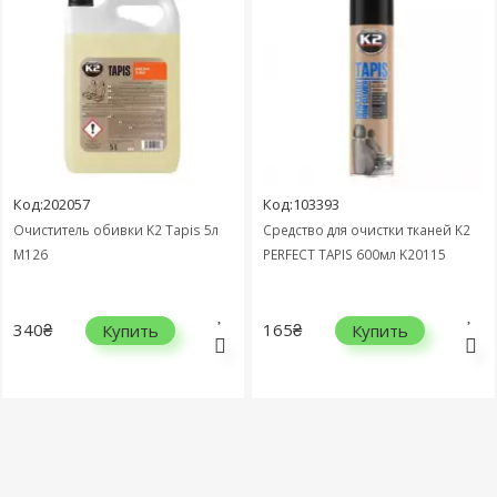
Код:202057
Код:103393
Очиститель обивки K2 Tapis 5л
Средство для очистки тканей K2
M126
PERFECT TAPIS 600мл K20115
340₴
165₴
Купить
Купить