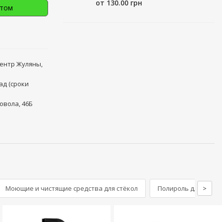
от 130.00 грн
птом
центр Жуляны,
ад (сроки
овола, 46Б
Моющие и чистящие средства для стёкол
Полироль для салон
>