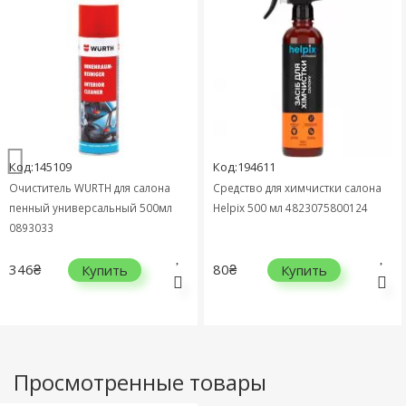
Код:145109
Код:194611
Очиститель WURTH для салона
Средство для химчистки салона
пенный универсальный 500мл
Helpix 500 мл 4823075800124
0893033
346₴
80₴
Купить
Купить
Просмотренные товары