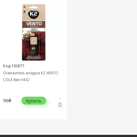
Код:192877
Освежитель воздуха K2 VENTO
COLA 8мл V462
96₴
Купить