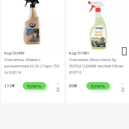
Код:153499
Код:151081
Очиститель обивки с
Очиститель Winso Intens by
распылителем K2 СК-2 Tapis 750
TEXTILE CLEANER текстиля 500 мл
гр К20116
810710
113₴
80₴
Купить
Купить