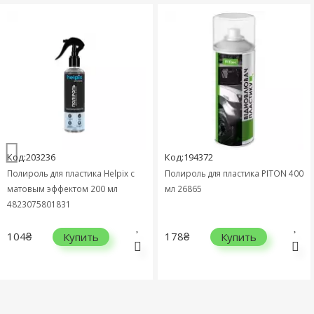
Код:203236
Код:194372
Полироль для пластика Helpix с
Полироль для пластика PITON 400
матовым эффектом 200 мл
мл 26865
4823075801831
104₴
178₴
Купить
Купить