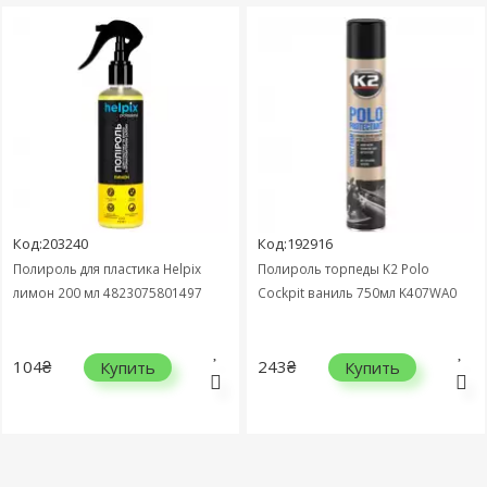
Код:203240
Код:192916
Полироль для пластика Helpix
Полироль торпеды K2 Polo
лимон 200 мл 4823075801497
Cockpit ваниль 750мл K407WA0
104₴
243₴
Купить
Купить