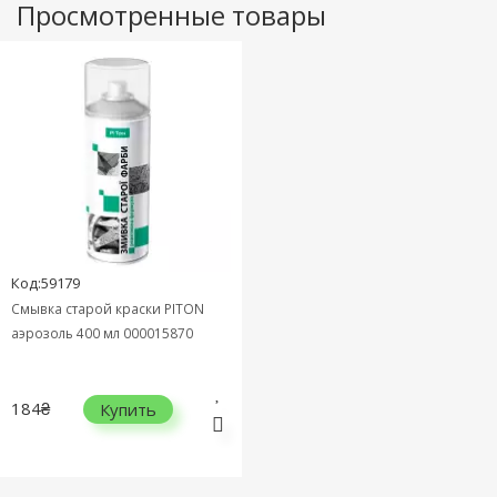
Просмотренные товары
Код:59179
Смывка старой краски PITON
аэрозоль 400 мл 000015870
184₴
Купить