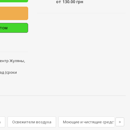
от 130.00 грн
птом
центр Жуляны,
ад (сроки
а
Освежители воздуха
Моющие и чистящие средства для с
>