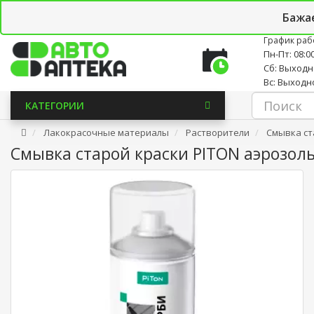
Личный кабинет
Закладки (0)
Корзина
Новостно
Бажа
График раб
Пн-Пт: 08:00
Сб: Выход
Вс: Выходн
КАТЕГОРИИ
Лакокрасочные материалы
Растворители
Смывка ст
Смывка старой краски PITON аэрозоль