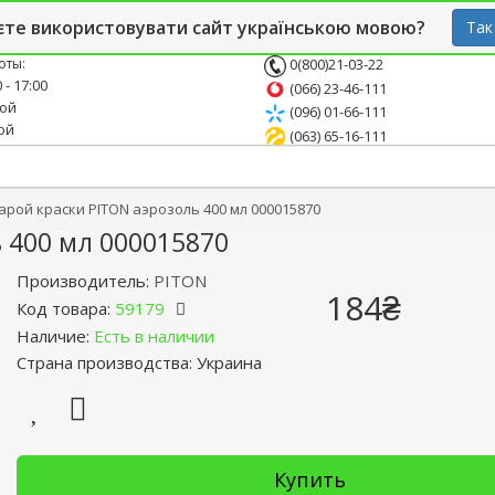
й блог
Опт
СТО
єте використовувати сайт українською мовою?
Так
оты:
0(800)21-03-22
 - 17:00
(066) 23-46-111
ной
(096) 01-66-111
ой
(063) 65-16-111
арой краски PITON аэрозоль 400 мл 000015870
 400 мл 000015870
Производитель:
PITON
184₴
Код товара:
59179
Наличие:
Есть в наличии
Страна производства: Украина
Купить