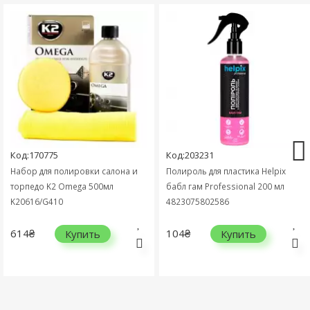
Код:170775
Код:203231
Набор для полировки салона и
Полироль для пластика Helpix
торпедо K2 Omega 500мл
бабл гам Professional 200 мл
K20616/G410
4823075802586
614₴
104₴
Купить
Купить